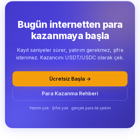
Bugün internetten para
kazanmaya başla
Kayıt saniyeler sürer, yatırım gerekmez, şifre
istenmez. Kazancını USDT/USDC olarak çek.
Ücretsiz Başla →
Para Kazanma Rehberi
Yatırım yok · Şifre yok · gerçek para ile çekim